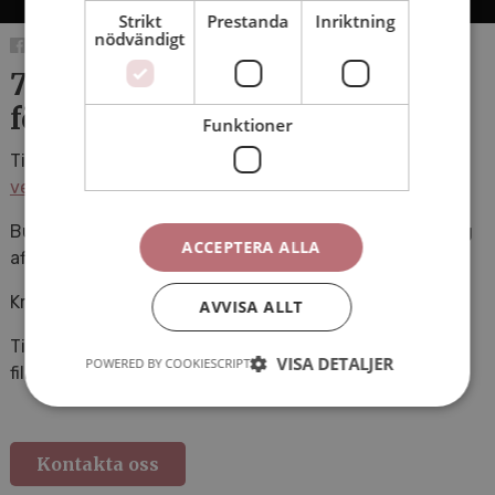
Strikt
Prestanda
Inriktning
nödvändigt
7 smarta tips för hållbart
företagande
Funktioner
Tillväxtverket efterfrågade filmer till sin sajt
verksamt.se
om hållbart företagande.
Budskapet med denna film är att det finns en långsiktig
ACCEPTERA ALLA
affärsnytta i att driva ett företag miljömässigt hållbart.
Kreativ idé och genomförande: AHA Produktion
AVVISA ALLT
Till sociala medier delade vi upp tipsen i sju separata
VISA DETALJER
POWERED BY COOKIESCRIPT
filmer.
Kontakta oss