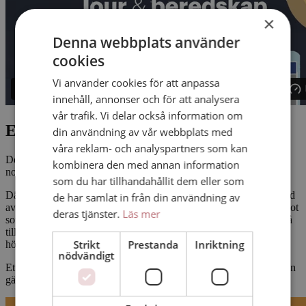
×
Denna webbplats använder
cookies
Vi använder cookies för att anpassa
innehåll, annonser och för att analysera
vår trafik. Vi delar också information om
En skriande vårdplatsbrist
din användning av vår webbplats med
våra reklam- och analyspartners som kan
Den andra filmen handlar om vårdplatsbristen som blivit ett
kombinera den med annan information
normaltillstånd inom vården.
som du har tillhandahållit dem eller som
Där läkare tvingas till svåra val, och skickar hem patienter på grund
de har samlat in från din användning av
av att alla sängar redan är upptagna av ännu sjukare patienter. Något
deras tjänster.
Läs mer
som är dyrt för samhället och orsakar stort lidande. Det leder också
till en ohållbar situation för läkarna, sjukskrivningarna skjuter i
Strikt
Prestanda
Inriktning
höjden med ännu färre vårdplatser som resultat.
nödvändigt
Ett väldigt viktigt och högaktuellt ämne som vi på AHA Produktion
gärna är med och lyfter!