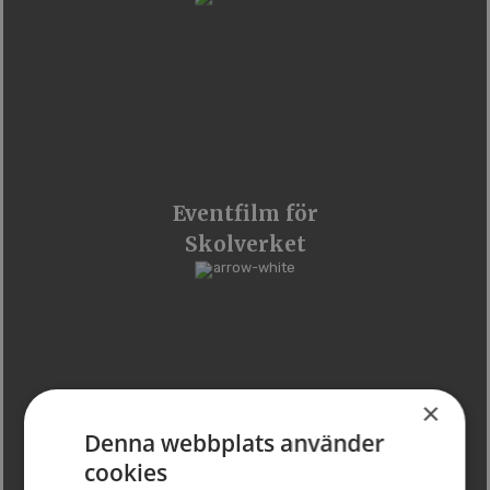
Eventfilm för
Skolverket
×
Denna webbplats använder
cookies
Explainer video för