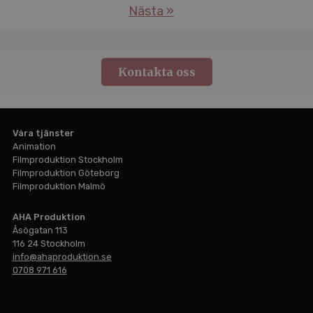
Nästa »
Kontakta oss
Våra tjänster
Animation
Filmproduktion Stockholm
Filmproduktion Göteborg
Filmproduktion Malmö
Hem
AHA Produktion
Filmproduktion
Åsögatan 113
116 24 Stockholm
Animation
info@ahaproduktion.se
0708 971 616
Livesändning