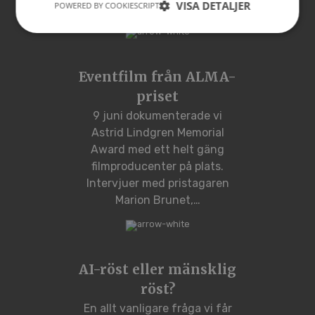
VISA DETALJER
POWERED BY COOKIESCRIPT
råmaterial till film som…
Eventfilm från ALMA-
priset
9 juni dokumenterade vi
Astrid Lindgren Memorial
Award med ett helt gäng
filmproducenter på plats.
Intervjuer med pristagaren
Marion Brunet,…
AI-röst eller mänsklig
röst?
En allt vanligare fråga vi får