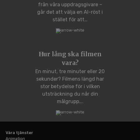
från våra uppdragsgivare –
går det att välja en AI-röst i
stället för att…
Hur lång ska filmen
vara?
En minut, tre minuter eller 20
sekunder? Filmens längd har
stor betydelse för i vilken
utsträckning du når din
målgrupp….
Våra tjänster
Animation