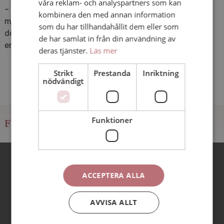
våra reklam- och analyspartners som kan
– I dag ställer attraktiva medarbetare höga krav på att
kombinera den med annan information
må bra, att känna trygghet och trivas på sina jobb. Så
som du har tillhandahållit dem eller som
det ligger såväl i tiden som att det är självklart att
de har samlat in från din användning av
erbjuda sina kollegor bra förutsättningar för det.
deras tjänster.
Läs mer
Strikt
Prestanda
Inriktning
nödvändigt
Funktioner
Fler nyheter
Vi redigerar ert
ACCEPTERA ALLA
videomaterial
Har ni filmat eget material –
AVVISA ALLT
men fastnat i redigeringen?
Vi hjälper er hela vägen från