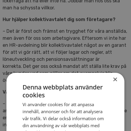
ickefråga att ha eller inte ha. Jobbar man hos oss ska
man ha schyssta villkor.
Hur hjälper kollektivavtalet dig som företagare?
– Det är först och främst en trygghet för våra anställda,
men även för oss som arbetsgivare. Eftersom vi inte har
en HR-avdelning blir kollektivavtalet något av en garant
för att vi gör rätt, att vi följer lagar och regler, att
löneutveckling och pensionsavsättningar är
korrekta. Det ger oss också mandat att ställa lite krav på
våra kunder vad som gäller om det exempelvis blir
×
övertidsarbete.
Denna webbplats använder
Vad ser du för konkret affärsnytta?
cookies
– Jag tycker det är en kvalitetsstämpel på oss som
Vi använder cookies för att anpassa
arbetsgivare och som leverantör. Och det ger oss kanske
innehåll, annonser och för att analysera
en konkurrensfördel eftersom de flesta konkurrenter
vår trafik. Vi delar också information om
inte erbjuder kollektivavtal.
din användning av vår webbplats med