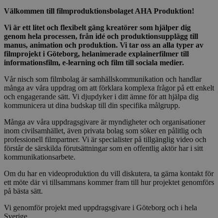
Välkommen till filmproduktionsbolaget AHA Produktion!
Vi är ett litet och flexibelt gäng kreatörer som hjälper dig
genom hela processen, från idé och produktionsupplägg till
manus, animation och produktion. Vi tar oss an alla typer av
filmprojekt i Göteborg, helanimerade explainerfilmer till
informationsfilm, e-learning och film till sociala medier.
Vår nisch som filmbolag är samhällskommunikation och handlar
många av våra uppdrag om att förklara komplexa frågor på ett enkelt
och engagerande sätt. Vi djupdyker i ditt ämne för att hjälpa dig
kommunicera ut dina budskap till din specifika målgrupp.
Många av våra uppdragsgivare är myndigheter och organisationer
inom civilsamhället, även privata bolag som söker en pålitlig och
professionell filmpartner. Vi är specialister på tillgänglig video och
förstår de särskilda förutsättningar som en offentlig aktör har i sitt
kommunikationsarbete.
Om du har en videoproduktion du vill diskutera, ta gärna kontakt för
ett möte där vi tillsammans kommer fram till hur projektet genomförs
på bästa sätt.
Vi genomför projekt med uppdragsgivare i Göteborg och i hela
Sverige.