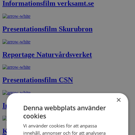
Informationsfilm verksamt.se
Presentationsfilm Skurubron
Reportage Naturvårdsverket
Presentationsfilm CSN
×
Informationsfilm om vedeldning
Denna webbplats använder
cookies
Vi använder cookies för att anpassa
Kampanjfilmer för CSN
innehåll, annonser och för att analysera