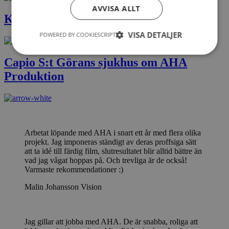
AVVISA ALLT
Kulturrådet om AHA Produktion
VISA DETALJER
POWERED BY COOKIESCRIPT
Capio S:t Görans sjukhus om AHA
Produktion
Arbetat löpande med AHA i snart ett år med flera olika
projekt. Jag imponeras ständigt av deras proffsiga sätt
att ta idé till färdig film, slutresultatet blir alltid bättre än
vad jag vågat hoppas på. Och trevliga är de också!
Varmaste rekommendationer :)
Malin Johansson
Vision
Jag gillar att jobba med AHA. De är snabba, roliga att