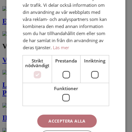
vår trafik. Vi delar också information om
din användning av vår webbplats med
våra reklam- och analyspartners som kan
Employer branding Vision
kombinera den med annan information
som du har tillhandahållit dem eller som
de har samlat in från din användning av
Vad säger våra kunder om oss?
deras tjänster.
Läs mer
Vision om AHA Produktion
Strikt
Prestanda
Inriktning
nödvändigt
Länsstyrelsen Stockholm om AHA
Funktioner
Produktion
IF Metall om AHA Produktion
ACCEPTERA ALLA