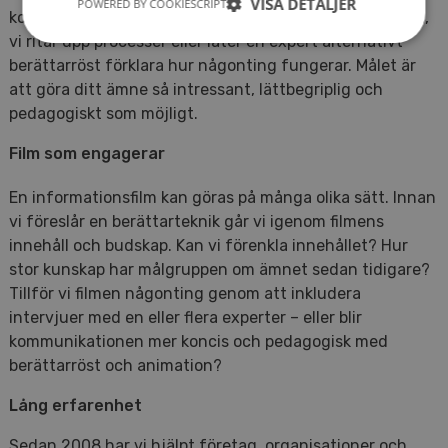
VISA DETALJER
POWERED BY COOKIESCRIPT
komplicerade enkelt. Vi använder illustrerande exempel,
vi ritar upp processer eller låter en expert alternativt
berättarröst förklara hur någonting fungerar. Målet är
att göra ditt ämne så intressant, lättbegriplig och
pedagogiskt som möjligt.
Film som engagerar
En informationsfilm kan göras på många olika sätt. Innan
vi föreslår en berättarteknik går vi igenom filmens
innehåll och budskap. Kan vi förenkla innehållet? Hur
stor kunskap har målgruppen om ämnet sedan tidigare?
Tillför vi filmen någonting genom att inkludera
intervjuer med en eller flera experter – eller blir
kommunikationen mer koncis och pedagogisk med
berättarröst och animation?
Lång erfarenhet
Sedan 2008 har vi hjälpt företag, organisationer och