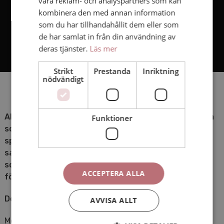
våra reklam- och analyspartners som kan
kombinera den med annan information
som du har tillhandahållit dem eller som
de har samlat in från din användning av
deras tjänster.
Läs mer
Strikt
Prestanda
Inriktning
nödvändigt
AHA Produktion är ett produktionsbolag i Stockholm
Funktioner
som gör informationsfilm. Vi är filmproducenter
specialiserade inom redaktionell kommunikation,
samhällskommunikation och komplicerade frågor,
som kräver kunskap, research och en djupare
ACCEPTERA ALLA
förståelse av filmens innehåll.
Det svåra blir enkelt
AVVISA ALLT
Med en välproducerad informationsfilm gör vi det