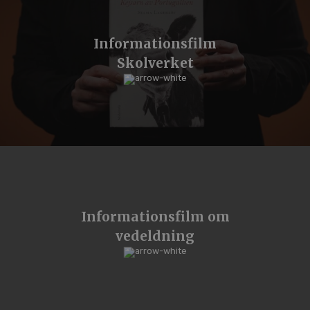
Informationsfilm
Skolverket
Informationsfilm om
vedeldning