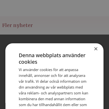
Fler nyheter
Vi redigerar ert
×
videomaterial
Denna webbplats använder
Har ni filmat eget material –
cookies
men fastnat i redigeringen?
Vi använder cookies för att anpassa
Vi hjälper er hela vägen från
innehåll, annonser och för att analysera
råmaterial till film som…
vår trafik. Vi delar också information om
din användning av vår webbplats med
våra reklam- och analyspartners som kan
kombinera den med annan information
Eventfilm från ALMA-
som du har tillhandahållit dem eller som
priset