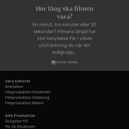
Hur lång ska filmen
vara?
En minut, tre minuter eller 20
sekunder? Filmens längd har
stor betydelse för i vilken
utsträckning du når din
målgrupp….
Våra tjänster
Animation
Filmproduktion Stockholm
Filmproduktion Göteborg
Filmproduktion Malmö
Hem
AHA Produktion
Filmproduktion
Åsögatan 113
116 24 Stockholm