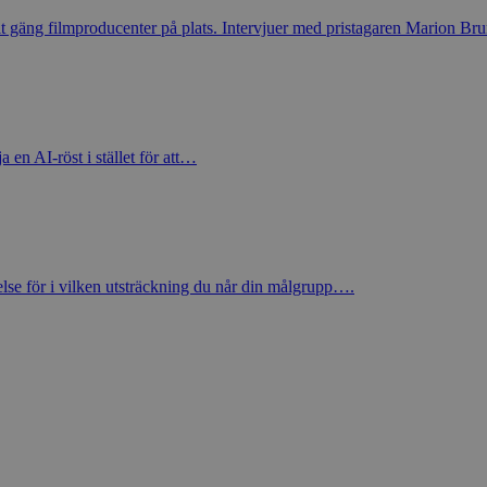
t gäng filmproducenter på plats. Intervjuer med pristagaren Marion Br
a en AI-röst i stället för att…
else för i vilken utsträckning du når din målgrupp….