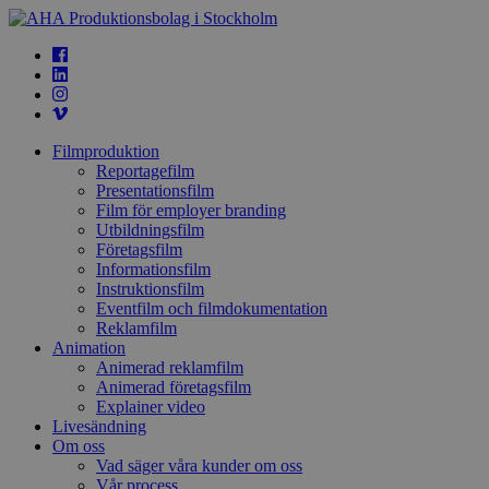
Filmproduktion
Reportagefilm
Presentationsfilm
Film för employer branding
Utbildningsfilm
Företagsfilm
Informationsfilm
Instruktionsfilm
Eventfilm och filmdokumentation
Reklamfilm
Animation
Animerad reklamfilm
Animerad företagsfilm
Explainer video
Livesändning
Om oss
Vad säger våra kunder om oss
Vår process