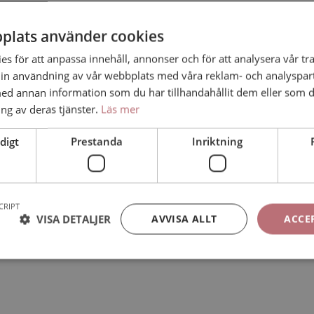
l småsaker i vardagen på ett helt annat sätt. Hur saker rör sig för att s
 En hand som slår ut gungar till innan den stannar helt. När jag insåg de
plats använder cookies
s för att anpassa innehåll, annonser och för att analysera vår tra
in användning av vår webbplats med våra reklam- och analyspar
st liknande problem. När det gäller kreativitet är ingen en ö och i hela
d annan information som du har tillhandahållit dem eller som d
ng av deras tjänster.
Läs mer
digt
Prestanda
Inriktning
t ämne jag brinner för fick jag möjlighet att researcha bilder och miljöe
lats var skitkul.
CRIPT
VISA DETALJER
AVVISA ALLT
ACCE
 hela vägen från råmaterial till film som…