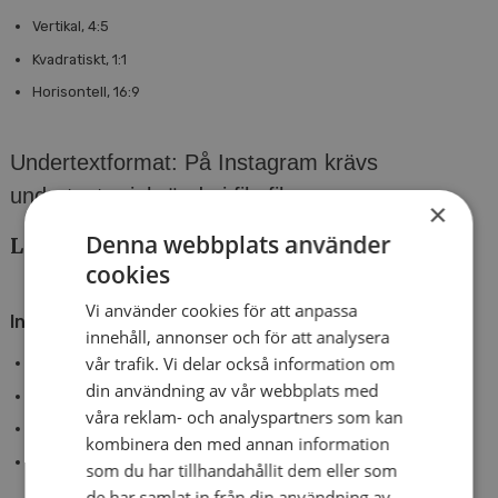
Vertikal, 4:5
Kvadratiskt, 1:1
Horisontell, 16:9
Undertextformat
: På Instagram krävs
undertexter inbrända i filmfilen.
×
Denna webbplats använder
LinkedIn
cookies
Vi använder cookies för att anpassa
Inlägg
innehåll, annonser och för att analysera
vår trafik. Vi delar också information om
Horisontell, 16:9
din användning av vår webbplats med
Kvadratisk, 1:1
våra reklam- och analyspartners som kan
Vertikal, 9:16
kombinera den med annan information
Vertikal, 4:5 (Det går att lägga upp videor i 9:16, men då LinkedIn
som du har tillhandahållit dem eller som
anpassar filmen för en 4:5-ruta är 4:5 att föredra)
de har samlat in från din användning av