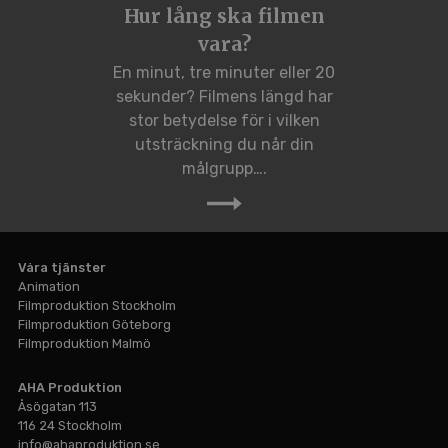
Hur lång ska filmen
vara?
En minut, tre minuter eller 20
sekunder? Filmens längd har
stor betydelse för i vilken
utsträckning du når din
målgrupp….
Våra tjänster
Animation
Filmproduktion Stockholm
Filmproduktion Göteborg
Filmproduktion Malmö
Hem
AHA Produktion
Filmproduktion
Åsögatan 113
116 24 Stockholm
Animation
info@ahaproduktion.se