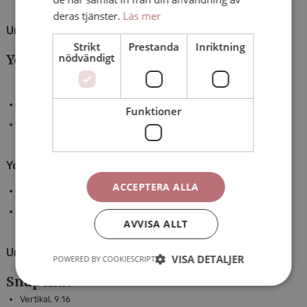
deras tjänster.
Läs mer
Undertextformat:
.srt eller .vtt
Strikt
Prestanda
Inriktning
nödvändigt
Youtube
Horisontell, 16:9
Funktioner
Vertikal, 9:16
Youtube Shorts:
ACCEPTERA ALLA
Vertikal, 9:16
Kvadratiskt, 1:1 (Shorts bör endast göras vertikal)
AVVISA ALLT
Undertextformat:
.srt
VISA DETALJER
POWERED BY COOKIESCRIPT
Snapchat
Vertikal, 9:16