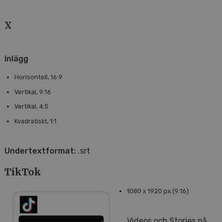
X
Inlägg
Horisontell, 16:9
Vertikal, 9:16
Vertikal, 4:5
Kvadratiskt, 1:1
Undertextformat:
.srt
TikTok
1080 x 1920 px (9:16)
Videos och Stories på