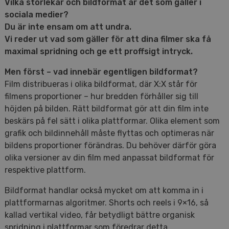
Vilka storlekar och bildformat är det som gäller i
sociala medier?
Du är inte ensam om att undra.
Vi reder ut vad som gäller för att dina filmer ska få
maximal spridning och ge ett proffsigt intryck.
Men först – vad innebär egentligen bildformat?
Film distribueras i olika bildformat, där X:X står för
filmens proportioner – hur bredden förhåller sig till
höjden på bilden. Rätt bildformat gör att din film inte
beskärs på fel sätt i olika plattformar. Olika element som
grafik och bildinnehåll måste flyttas och optimeras när
bildens proportioner förändras. Du behöver därför göra
olika versioner av din film med anpassat bildformat för
respektive plattform.
Bildformat handlar också mycket om att komma in i
plattformarnas algoritmer. Shorts och reels i 9×16, så
kallad vertikal video, får betydligt bättre organisk
spridning i plattformar som föredrar detta.