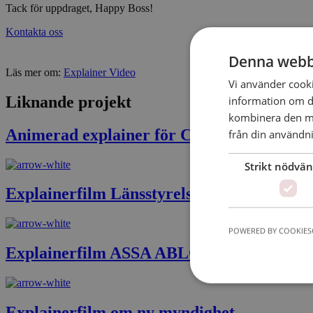
Tack för uppdraget, Happy Boss!
Kontakta oss
Denna webb
Läs mer om:
Explainer Video
Vi använder cookie
Liknande projekt
information om d
kombinera den me
Animerad explainer för CSN
från din användni
Strikt nödvän
Explainerfilm Länsstyrelsen
POWERED BY COOKIES
Explainerfilm ASSA ABLOY
Explainerfilm om ny myndighet