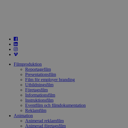
Filmproduktion
Reportagefilm
Presentationsfilm
Film för employer branding
Utbildningsfilm
Företagsfilm
Informationsfilm
Instruktionsfilm
Eventfilm och filmdokumentation
Reklamfilm
Animation
Animerad reklamfilm
Animerad företagsfilm