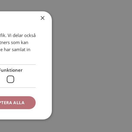
×
fik. Vi delar också
tners som kan
e har samlat in
Funktioner
PTERA ALLA