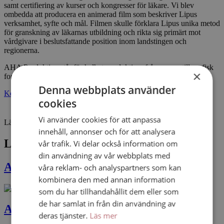
samt certifiering av kurser och kongresser för läkare. Vi blev
ombedda att producera en
animerad film som beskriver Lipus
verksamhet, syfte och mål. Filmen skulle förklara Lipus unika metod
för granskning av läkarnas utbildning och rikta sig primärt mot
vårdgivare i beslutsfattande position inom landstingen och
regionerna.
AHA Produktion står för helhetsproduktion, från manus till grafisk
×
form, animationer och leverans. Tack Lipus!
Denna webbplats använder
Kontakta oss
cookies
Vi använder cookies för att anpassa
Läs mer om:
Explainer Video
innehåll, annonser och för att analysera
Liknande projekt
vår trafik. Vi delar också information om
din användning av vår webbplats med
Animerad utbildningsfilm
våra reklam- och analyspartners som kan
kombinera den med annan information
som du har tillhandahållit dem eller som
de har samlat in från din användning av
Animerad film Läkemedelsförsäkringen
deras tjänster.
Läs mer