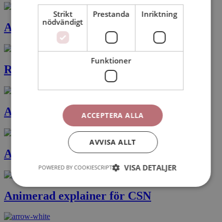
Strikt
Prestanda
Inriktning
nödvändigt
Animerad film Läkarförbundet
Funktioner
Reportagefilm Läkarförbundet
Animerad film för SKR
ACCEPTERA ALLA
AVVISA ALLT
Animerad film för Naturvårdsverket
VISA DETALJER
POWERED BY COOKIESCRIPT
Animerad explainer för CSN