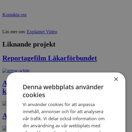
Kontakta oss
Läs mer om:
Explainer Video
Liknande projekt
Reportagefilm Läkarförbundet
×
Animation stadsplanering Huddinge
Denna webbplats använder
kommun
cookies
Vi använder cookies för att anpassa
innehåll, annonser och för att analysera
Animerad film Läkemedelsförsäkringen
vår trafik. Vi delar också information om
din användning av vår webbplats med