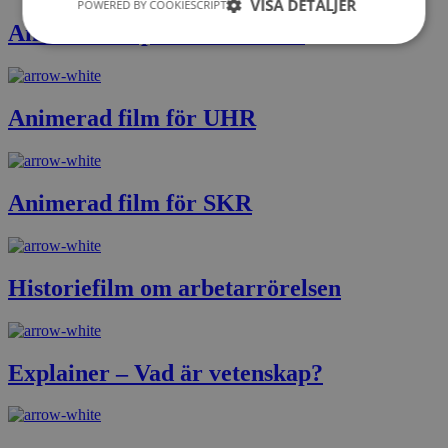
VISA DETALJER
POWERED BY COOKIESCRIPT
Animerad explainer för CSN
Animerad film för UHR
Animerad film för SKR
Historiefilm om arbetarrörelsen
Explainer – Vad är vetenskap?