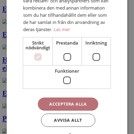
våra reklam- och analyspartners som kan
kombinera den med annan information
Explainer för SKR
som du har tillhandahållit dem eller som
de har samlat in från din användning av
deras tjänster.
Läs mer
Explainer Skolverket
Strikt
Prestanda
Inriktning
nödvändigt
Huddinge kommun – Vad är
ekosystemtjänster?
Funktioner
Explainer om myndigheten IVO
ACCEPTERA ALLA
Polisens råd vid ett terrorattentat
AVVISA ALLT