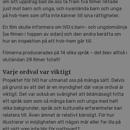
om sitt uppdrag bad de oss ta fram två filmer riktade
just mot barn och unga, och nyanlända barn och unga
på hvb-hem som ofta inte känner till sina rättigheter.
En film skulle informera om IVO:s barn- och ungdomslinje
(se filmen i toppen av sidan) och den andra berätta om
hur en inspektion på ett hvb-hem går till.
Filmerna producerades på 14 olika språk – det blev alltså i
slutändan 28 filmer totalt!
Varje ordval var viktigt
Projektet för IVO har utmanat oss på många sätt. Delvis
på grund av att det är en myndighet där varje ordval är
viktigt. Det var också en svårighet att bildmässigt hitta
ett språk som som så många barn och unga med helt
olika bakgrunder, språk och kulturella erfarenheter kan
relatera till. Även ämnet är relativt känsligt. För hur
illustrerar vi möjligheten att någon mår eller far illa på
ett sätt som inte blir för nattsvart?