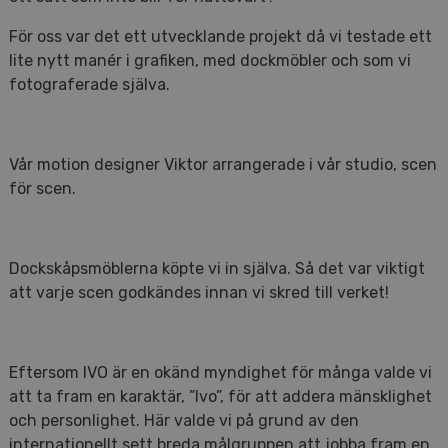
För oss var det ett utvecklande projekt då vi testade ett
lite nytt manér i grafiken, med dockmöbler och som vi
fotograferade själva.
Vår motion designer Viktor arrangerade i vår studio, scen
för scen.
Dockskåpsmöblerna köpte vi in själva. Så det var viktigt
att varje scen godkändes innan vi skred till verket!
Eftersom IVO är en okänd myndighet för många valde vi
att ta fram en karaktär, ”Ivo”, för att addera mänsklighet
och personlighet. Här valde vi på grund av den
internationellt sett breda målgruppen att jobba fram en