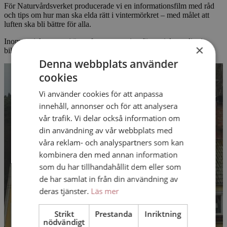
För Naturvårdsverket producerade vi en informationsfilm med råd
och tips om hur man ska elda rätt i vintermörkret – med målet att
luften ska bli bättre för alla.
Inom projektet tog vi även fram en version för sociala medier i
×
bildformatet 1:1, 45 sek.
Denna webbplats använder
cookies
Vi använder cookies för att anpassa
innehåll, annonser och för att analysera
vår trafik. Vi delar också information om
din användning av vår webbplats med
våra reklam- och analyspartners som kan
kombinera den med annan information
som du har tillhandahållit dem eller som
de har samlat in från din användning av
deras tjänster.
Läs mer
Strikt
Prestanda
Inriktning
nödvändigt