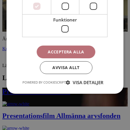
Funktioner
Är ni också i behov av en informationsfilm? Hör av dig till oss!
Kontakta oss
ACCEPTERA ALLA
Läs mer om:
Informationsfilm
AVVISA ALLT
Liknande projekt
VISA DETALJER
POWERED BY COOKIESCRIPT
Presentationsfilm CSN
Presentationsfilm Allmänna arvsfonden