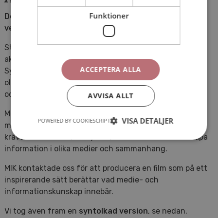
Funktioner
Den där podden är så spännande – men håller du
verkligen med?
Statens medieråd koordinerar det nationella
aktörsnätverket MIK Sverige på uppdrag av regeringen.
ACCEPTERA ALLA
Syftet med nätverket är att genom samverkan mellan
olika aktörer utveckla kunskap och stärka MIK (medie-
och informationskunnighet) hos alla i Sverige.
AVVISA ALLT
Medie- och informationskunnighet är enligt Statens
VISA DETALJER
POWERED BY COOKIESCRIPT
medieråds definition de kunskaper och förmågor som
krävs för att finna, analysera, kritiskt värdera och skapa
information i olika medier och sammanhang.
MIK kontaktade oss för att producera en film som på ett
inspirerande sätt berättar vad medie- och
informationskunskap innebär.
Vi tog även fram en
syntolkad version
, se nedan.