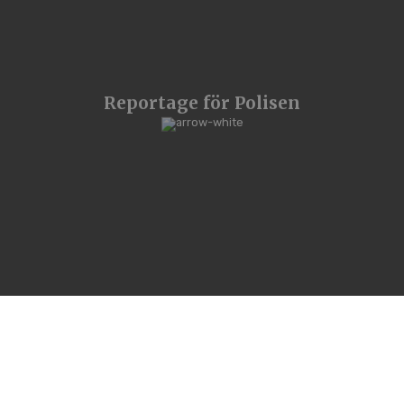
Reportage för Polisen
LKAB:s
informationsfilm om
säkerhet