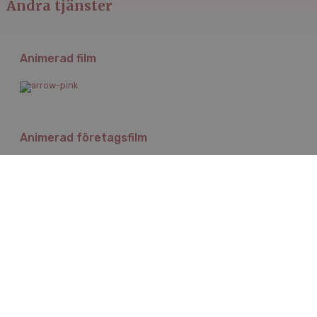
Andra tjänster
Animerad film
Animerad företagsfilm
Utbildningsfilm
Instruktionsfilm