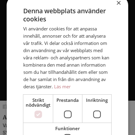
×
Denna webbplats använder
cookies
Vi använder cookies för att anpassa
innehåll, annonser och för att analysera
vår trafik. Vi delar också information om
din användning av vår webbplats med
våra reklam- och analyspartners som kan
kombinera den med annan information
som du har tillhandahållit dem eller som
de har samlat in från din användning av
deras tjänster.
Läs mer
Strikt
Prestanda
Inriktning
nödvändigt
Animerad film om rör i marken
Varför gräver VA SYD i marken? Vår ramavtalskund VA
Funktioner
SYD kommer att gräva och bygga mycket under de