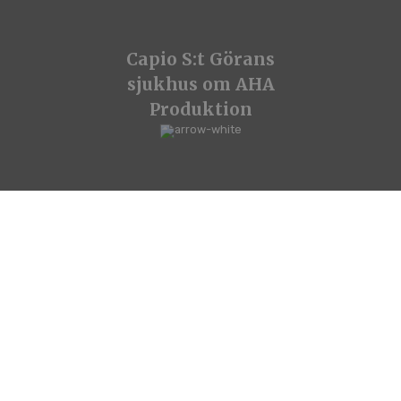
Capio S:t Görans
sjukhus om AHA
Produktion
Arbetat löpande med AHA i snart ett år med
flera olika projekt. Jag imponeras ständigt
av deras proffsiga sätt att ta idé till färdig
film, slutresultatet blir alltid bättre än vad
jag vågat hoppas på. Och trevliga är de