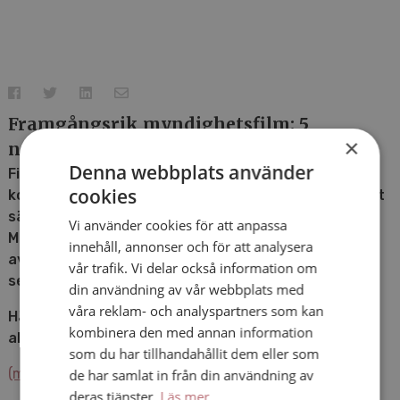
Framgångsrik myndighetsfilm: 5
×
nyckelstrategier
Denna webbplats använder
Film och video nyttjas flitigt av myndigheter,
cookies
kommuner och regioner för att nå ut på ett effektivt
sätt.
Vi använder cookies för att anpassa
Men är det någon skillnad att producera film som
innehåll, annonser och för att analysera
avsändare inom offentlig sektor, jämfört med privat
vår trafik. Vi delar också information om
sektor?
din användning av vår webbplats med
våra reklam- och analyspartners som kan
Här delar vi fem tips värda att beakta för offentliga
kombinera den med annan information
aktörer som ska göra film.
som du har tillhandahållit dem eller som
(mer …)
de har samlat in från din användning av
deras tjänster.
Läs mer