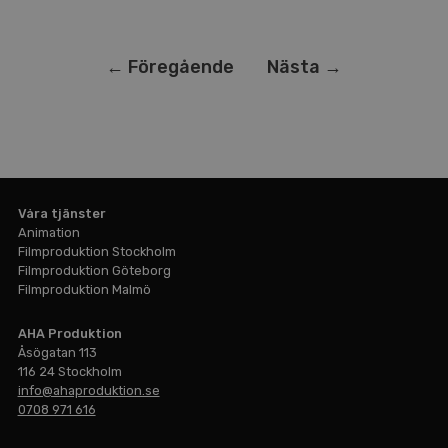
← Föregående
Nästa →
Våra tjänster
Animation
Filmproduktion Stockholm
Filmproduktion Göteborg
Filmproduktion Malmö
Hem
AHA Produktion
Filmproduktion
Åsögatan 113
116 24 Stockholm
Animation
info@ahaproduktion.se
0708 971 616
Livesändning