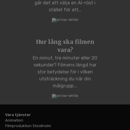
går det att välja en AI-röst i
stället för att…
Hur lång ska filmen
vara?
En minut, tre minuter eller 20
sekunder? Filmens längd har
stor betydelse för i vilken
utsträckning du når din
målgrupp….
Våra tjänster
Animation
Filmproduktion Stockholm