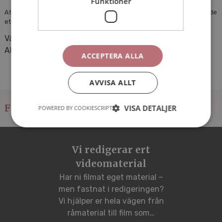
Funktioner
Att kombinera filmat med animerad grafik och illustration kan vara både
ett kul visuellt grepp och ett pedagogiskt sätt att berätta.
Välkommen att bolla ditt nästa filmprojekt med oss på
AHA Produktion.
ACCEPTERA ALLA
AVVISA ALLT
Fler nyheter
VISA DETALJER
POWERED BY COOKIESCRIPT
Vi redigerar ert
videomaterial
Har ni filmat eget material –
men fastnat i redigeringen?
Vi hjälper er hela vägen från
råmaterial till film som…