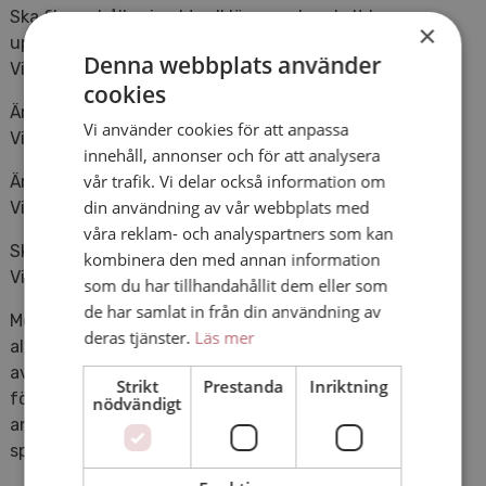
Ska filmen hålla sig aktuell länge och enkelt kunna
×
uppdateras?
Denna webbplats använder
Vid JA –
animerad film
kan vara en rekommendation
cookies
Är det svårt att filma det du vill visualisera?
Vi använder cookies för att anpassa
Vid JA –
animerad film
kan vara en rekommendation
innehåll, annonser och för att analysera
vår trafik. Vi delar också information om
Är trovärdighet och äkthet en viktig faktor för filmen?
din användning av vår webbplats med
Vid JA –
filmad film
kan vara en rekommendation
våra reklam- och analyspartners som kan
Ska filmen vara personlig och väcka känslor?
kombinera den med annan information
Vid JA –
filmad film
kan vara en rekommendation
som du har tillhandahållit dem eller som
de har samlat in från din användning av
Med det sagt behöver du inte alltid välja ett av
deras tjänster.
Läs mer
alternativen. I de flesta produktioner vi gör har vi inslag
av både filmat och animerat, intervjuer och människor
Strikt
Prestanda
Inriktning
för fördjupning, trovärdighet och storytelling, med
nödvändigt
animation som ett pedagogiskt komplement eller den
specialeffekt din film behöver för att få det ”lilla extra”.