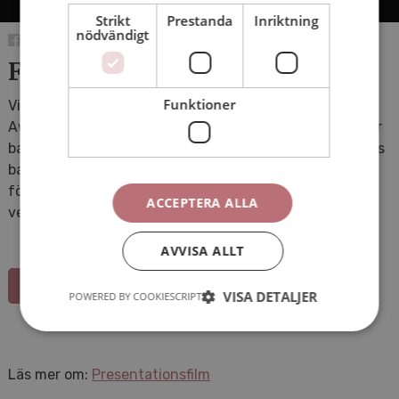
Strikt
Prestanda
Inriktning
nödvändigt
Film om ALMA-priset
Funktioner
Vi har producerat en film om Astrid Lindgren Memorial
Award (ALMA) – världens största internationella pris för
barn- och ungdomslitteratur. Filmen berättar om prisets
bakgrund, syfte och betydelse för att lyfta fram
författare, illustratörer, berättare och läsfrämjande
ACCEPTERA ALLA
verksamheter som verkar i Astrid Lindgrens anda.
AVVISA ALLT
Kontakta oss
VISA DETALJER
POWERED BY COOKIESCRIPT
Läs mer om:
Presentationsfilm