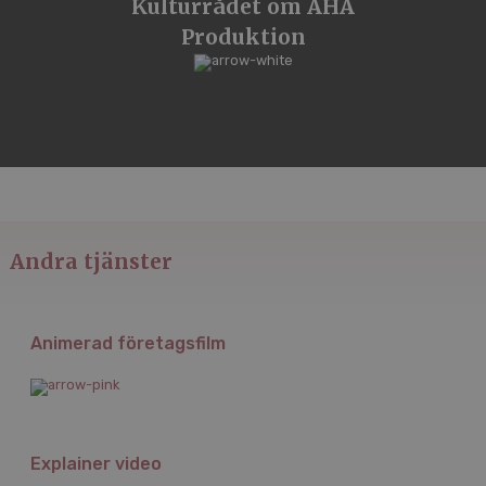
Kulturrådet om AHA
Produktion
Andra tjänster
Animerad företagsfilm
Explainer video