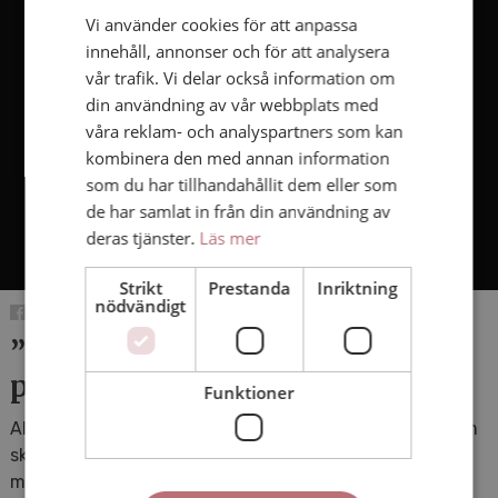
Vi använder cookies för att anpassa
innehåll, annonser och för att analysera
vår trafik. Vi delar också information om
din användning av vår webbplats med
våra reklam- och analyspartners som kan
kombinera den med annan information
som du har tillhandahållit dem eller som
de har samlat in från din användning av
deras tjänster.
Läs mer
Strikt
Prestanda
Inriktning
nödvändigt
”Vi har fått fantastiska kvitton
på att filmerna fungerar”
Funktioner
Alla som jobbar på Capio S:t Görans Sjukhus i Stockholm
ska ha genomgått en utbildning i bemötande‚ ett
material som består av inspirations- och