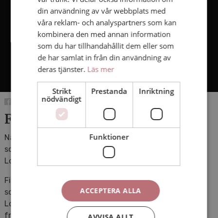
din användning av vår webbplats med
våra reklam- och analyspartners som kan
kombinera den med annan information
som du har tillhandahållit dem eller som
de har samlat in från din användning av
deras tjänster.
Läs mer
Strikt
Prestanda
Inriktning
nödvändigt
Film till Lottakårens jubileum
Funktioner
När Svenska Lottakåren fyllde 100 år ville de ha en film
som hyllar kåren men också gav en bild av vad
Lottakåren är idag.
Filmen syfte var att skapa stolthet för den rika historia
ACCEPTERA ALLA
som Lottakåren har men också visa på den viktiga roll
Lottakåren har i samhället och kommer att ha i
framtiden.
AVVISA ALLT