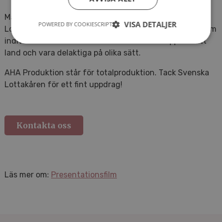
Målet med filmen var att fler skulle engagera sig som
VISA DETALJER
POWERED BY COOKIESCRIPT
Lottor och känna att det finns mycket man kan göra som
individ – alla kvinnor kan vara med och stå upp för sitt
land och vara delaktiga på olika sätt.
AHA Produktion står för totalproduktion. Tack Svenska
Lottakåren för ett fint uppdrag!
Kontakta oss
Läs mer om:
Presentationsfilm