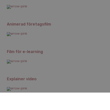
Animerad företagsfilm
Film för e-learning
Explainer video
Eventfilm och filmdokumentation