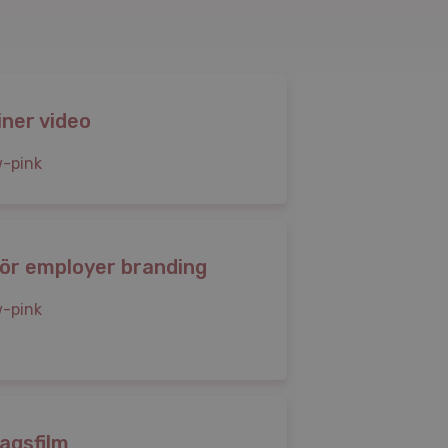
iner video
för employer branding
agsfilm