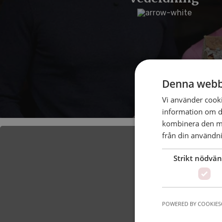
Denna webb
Vi använder cookie
information om d
kombinera den me
från din användni
Strikt nödvän
POWERED BY COOKIES