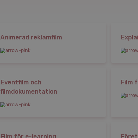
Animerad reklamfilm
Expla
Eventfilm och
Film 
filmdokumentation
Film för e-learning
Föret