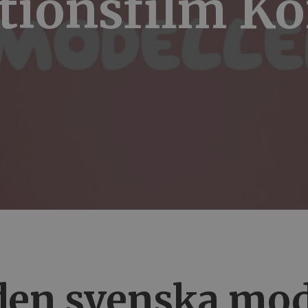
tionsfilm 
 den svenska mod