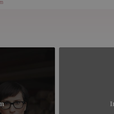
lm
om
I