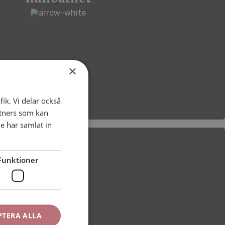
×
fik. Vi delar också
tners som kan
e har samlat in
Funktioner
PTERA ALLA